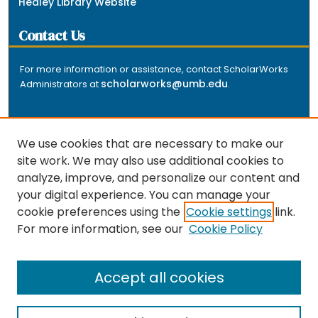
Healey Library Website
Contact Us
For more information or assistance, contact ScholarWorks
scholarworks@umb.edu
Administrators at
.
We use cookies that are necessary to make our
site work. We may also use additional cookies to
analyze, improve, and personalize our content and
The repository is a service of the University of
your digital experience. You can manage your
Massachusetts Boston libraries. Research and scholarly
cookie preferences using the
Cookie settings
link.
output included here has been selected and deposited
For more information, see our
Cookie Policy
by the individual university departments and centers on
about
campus, and by Healey Library staff. Read more
the repository
.
Accept all cookies