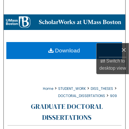
Search
Browse Collections
My Account
×
About
Download
Switch to
Digital Commons Network™
desktop
view
>
>
>
Home
STUDENT_WORK
DISS_THESES
>
DOCTORAL_DISSERTATIONS
909
GRADUATE DOCTORAL
DISSERTATIONS