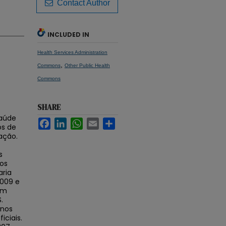
Contact Author
INCLUDED IN
Health Services Administration
,
Commons
Other Public Health
Commons
SHARE
saúde
Facebook
LinkedIn
WhatsApp
Email
Share
os de
ação.
s
vos
aria
2009 e
om
.
 nos
iciais.