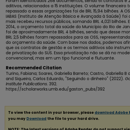
Foram identificados 268 documentos, sendo 61 contratos e 
aditivos, relacionados a 15 instituições. O volume financeiro t
repassado a essas organizações foi de BRL 15,94 bilhões. A O
IABAS (Instituto de Atenção Básica e Avançada à Saúde) foi 
mais recebeu recursos públicos, somando BRL 4,021 bilhões.
2014, o orçamento total da saúde do Município do Rio de Jan
foi de aproximadamente BRL 4 bilhões, sendo que desse mo
BRL 2,5 bilhões foram repassados para as OSS, representand
do orçamento da saúde. Com base nos dados, podemos afi
que os contratos de gestão e os termos aditivos são instru
de privatização do SUS. Essa privatização não se dá no mode
convencional, mas em um tipo funcional e flutuante.
Recommended Citation
Turino, Fabiana; Soares, Gabriella Barreto; Castro, Gabriella B 
and Siqueira, Carlos Eduardo, "Seguindo o dinheiro" (2022).
Ga
Institute Publications
. 392.
https://scholarworks.umb.edu/gaston_pubs/392
To view the content in your browser, please
download Adobe 
you may
Download
the file to your hard drive.
NOTE: The latest versions of Adobe Reader do not support vi