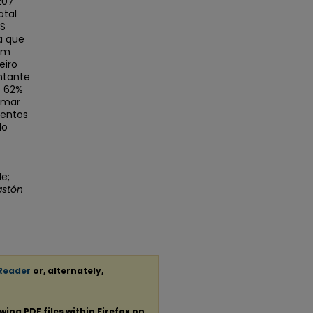
207
otal
SS
a que
 Em
eiro
ntante
o 62%
rmar
mentos
lo
de;
stón
Reader
or, alternately,
ewing
PDF
files within Firefox on