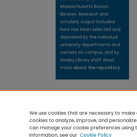
Massachusetts Boston
libraries. Research and
scholarly output included
here has been selected and
deposited by the individual
university departments and
centers on campus, and by
Healey Library staff. Read
more
about the repository
.
We use cookies that are necessary to make o
cookies to analyze, improve, and personalize
can manage your cookie preferences using 
information, see our
Cookie Policy