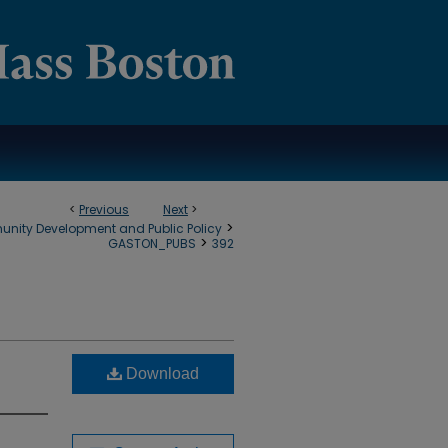
<
Previous
Next
>
>
munity Development and Public Policy
>
GASTON_PUBS
392
Download