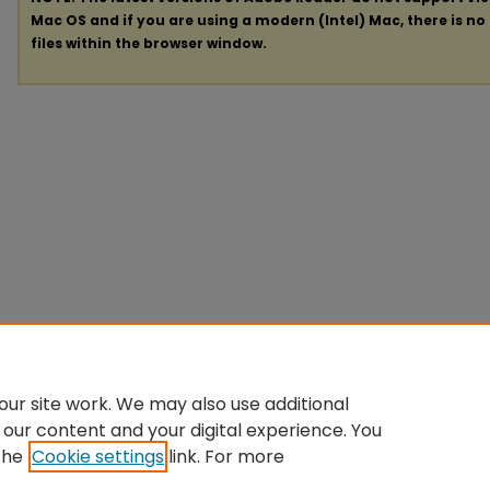
Mac OS and if you are using a modern (Intel) Mac, there is no 
files within the browser window.
ur site work. We may also use additional
 our content and your digital experience. You
the
Cookie settings
link. For more