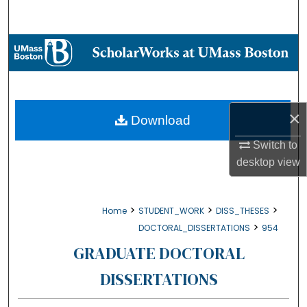
Search
Browse Collections
My Account
×
About
Download
Switch to
Digital Commons Network™
desktop
view
>
>
>
Home
STUDENT_WORK
DISS_THESES
>
DOCTORAL_DISSERTATIONS
954
GRADUATE DOCTORAL
DISSERTATIONS