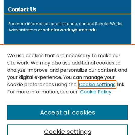
Contact Us
For more information or assistance, contact ScholarWorks
scholarworks@umb.edu
Administrators at
.
We use cookies that are necessary to make our
site work. We may also use additional cookies to
analyze, improve, and personalize our content and
The repository is a service of the University of
your digital experience. You can manage your
Massachusetts Boston libraries. Research and scholarly
cookie preferences using the
Cookie settings
link.
output included here has been selected and deposited
For more information, see our
Cookie Policy
by the individual university departments and centers on
about
campus, and by Healey Library staff. Read more
the repository
.
Accept all cookies
Cookie settings